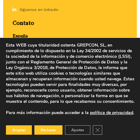
Síguenos en linkedin
Contato
España
Esta WEB cuya titularidad ostenta GREPCON, SL, en
Calle Castilla 1, 2º
39002 Santander
cumplimiento de lo dispuesto en la Ley 34/2002 de servicios de
la sociedad de la información y de comercio electrónico (LSSI),
spain@grepcon.com
junto con el Reglamento General de Protección de Datos y la
Ley Orgánica 3/2018, de Protección de Datos, le informa que
este sitio web utiliza cookies o tecnologías similares que
Portugal
almacenan y recuperan información cuando usted navega. Estas
tecnologías pueden servir para finalidades muy diversas, por
Rúa julio Dinis, 247 Edificio Mota-Galiza Piso 5, E.1
4050-Porto
ejemplo, reconocerle como usuario, obtener información sobre
sus hábitos de navegación, o personalizar la forma en que se
portugal@grepcon.com
muestra el contenido, para lo que recabamos su consentimiento.
Para más información puede acceder a la
política de privacidad
.
Close GDPR Cookie B
Aceptar
Rechazar
Ajustes