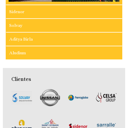
Sidenor
Solvay
Aditya Birla
Aludium
Clientes